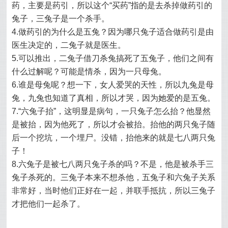
药，主要是药引，所以这个“买药”指的是去杀掉做药引的
兔子，三兔子是一个杀手。
4.做药引的为什么是五兔？因为哪只兔子适合做药引是由
医生决定的，二兔子就是医生。
5.可以推出，二兔子借刀杀兔搞死了五兔子，他们之间有
什么过解呢？可能是情杀，因为一只母兔。
6.谁是母兔呢？想一下，女人爱哭的天性，所以九兔是母
兔，九兔也知道了真相，所以才哭，因为她爱的是五兔。
7.“六兔子抬”，这明显是病句，一只兔子怎么抬？他显然
是被抬，因为他死了，所以才会被抬。抬他的两只兔子随
后一个挖坑，一个埋尸。没错，抬他来的就是七八两只兔
子！
8.六兔子是被七八两只兔子杀的吗？不是，他是被杀手三
兔子杀死的。三兔子本来不想杀他，五兔子和六兔子关系
非常好，当时他们正好在一起，并联手抵抗，所以三兔子
才把他们一起杀了。