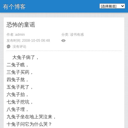
有个博客
恐怖的童谣
作者: admin
分类:
读书有感
发布时间: 2008-10-05 06:48
ė
6
没有评论
大兔子病了，
二兔子瞧，
三兔子买药，
四兔子熬，
五兔子死了，
六兔子抬，
七兔子挖坑，
八兔子埋，
九兔子坐在地上哭泣来，
十兔子问它为什么哭？