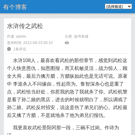
有个博客
水浒传之武松
作者: admin
分类:
读书有感
发布时间: 2012-08-23 00:10
ė
6
1条评论
水浒108人，最喜欢看武松的那些章节，感觉到武松这
个人快意恩仇，知恩图报，而又机敏灵活，战力惊人，顾
全大局，最后力擒方腊，方腊纵如此也是无话可说。原著
中 李逵杀人不问缘由，性起而为。鲁智深杀心也是重了
点，武松恰当好处，你惹我的急了我就杀了你。武松机警
是看了孙二娘的黑店，进去的时候就明白了，所以调戏了
孙二娘。武松反对招安，说这是伤了弟兄们的心。武松最
后又擒了方腊，不是就地杀了他为弟兄们报仇。
我更喜欢武松景阳冈那一段，三碗不过岗。作诗为