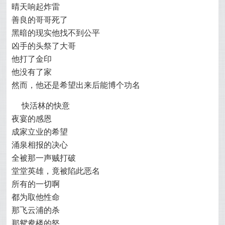
晴天响起炸雷
善良的哥哥死了
黑暗的现实他找不到公平
凶手的头祭了大哥
他打了金印
他没有了家
然而，他还是希望出来后能博个功名
快活林的快意
夜宴的感恩
成家立业的希望
涌泉相报的决心
全被那一声贼打破
堂堂英雄，竟被陷此恶名
所有的一切啊
都为取他性命
那飞云浦的杀
那鸳鸯楼的怒