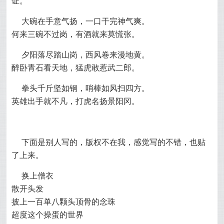
证。
大碗在手意气扬，一口干完神气爽。
何来三碗不过岗，有酒就来莫慌张。
夕阳落尽踏山岗，西风卷来漫地黄。
醉卧青石看天地，猛虎敢惹武二郎。
拳头千斤坚如钢，哨棒如风扫四方。
英雄出手就不凡，打虎名扬景阳冈。
下面是别人写的，版权不在我，感觉写的不错，也贴
了上来。
换上僧衣
散开头发
披上一百单八颗头顶骨的念珠
超度这个操蛋的世界