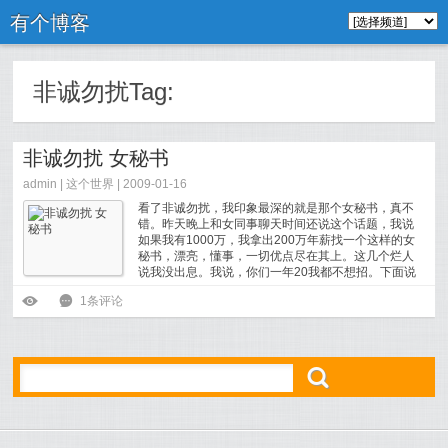
有个博客
非诚勿扰Tag:
非诚勿扰 女秘书
admin |
这个世界
| 2009-01-16
看了非诚勿扰，我印象最深的就是那个女秘书，真不
错。昨天晚上和女同事聊天时间还说这个话题，我说
如果我有1000万，我拿出200万年薪找一个这样的女
秘书，漂亮，懂事，一切优点尽在其上。这几个烂人
说我没出息。我说，你们一年20我都不想招。下面说
一下她的资料。姓名：巩新亮性别：女生日：1987年
ė
6
1条评论
4月1日星座：白羊座 出生地：甘肃平凉三围： 34 / 22 /...
[
阅读全文
]
ő