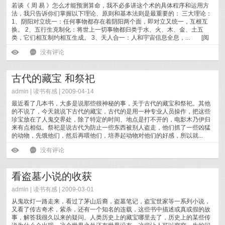
若谈《 周 易 》怎么才能预测算命，我不必多讲这个术的具体程序和运用方
法，我只告诉你们掌握以下理论、原则和基本法则是最重要的： 三大理论：
1、阴阳对立统一：任何事物都存在着阴阳两个面，即对立又统一，互根互
换。 2、五行生克制化：将世上一切事物都归类于水、火、木、金、土五
类，它们相互制约相互生成。 3、天人合一：人和宇宙信息全息，...
[
阅
读全文
]
ė
6
没有评论
古代的藏宝 和祭祀
admin |
读书有感
| 2009-04-14
最近看了几本书，大多是说那些很神秘的事，关于古代的藏宝和祭祀。其他
的不说了，今天就说下古代的藏宝，古代的是用一种专业人员操作，把这些
珍宝放在了人鬼交界处，除了特定的时间、地点是打不开的，电影木乃伊归
来有点相似。祭祀是说古代为防止一些东西被别人盗走，他们抓了一些凶猛
的动物，先饿他们，然后再喂他们，培养起动物对他们的好感，所以就...
[
阅读全文
]
ė
6
没有评论
看盗墓小说的收获
admin |
读书有感
| 2009-03-01
从鬼吹灯一路走来，看过了茅山后裔，盗墓笔记，盗宝世家等一系列小说，
又看了传古奇术，紫杀，还有一个知名的连载，这些书中描述或真或假的故
事，解答我很久以来的疑问。人类历史上的藏宝哪里去了，历史上的某些传