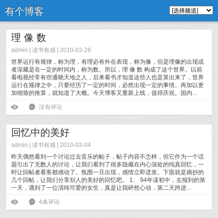
有个博客
理 像 数
admin |
读书有感
| 2010-03-26
世界运行有规律，称为理，有理必有外在表现，称为像，但是理像的出现或
者深藏是在一定的时间内，称为数。所以，理 像 数 构成了这个世界。以前
看电视经常有些通晓天地之人，后来看书才知道这些人也是算出来了，世界
运行在规律之中，只要经历了一定的时间，必然出现一定的事情。再加以更
加细致的推算，就知道了大概。今天博客又重新上线，值得庆祝。国内...
[
阅读全文
]
ė
6
没有评论
回忆中的美好
admin |
读书有感
| 2010-03-04
昨天偶然看到一个讨论过去音乐的帖子，帖子内容不怎样，但它作为一个话
题引出了无数人的讨论，让我们看到了很多隐藏在内心深处的纯真回忆，一
时让回帖者看客都感动了。氛围一旦出现，感情立即迸发。下面就是摘抄的
几个回帖，让我们分享别人的美好的回忆吧。 1、 94年读初中，去报到的第
一天，遇到了一位清纯可爱的女生，真是让我砰然心动．第二天跨进...
[
阅读全文
]
ė
6
4条评论