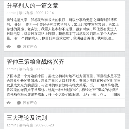
分享别人的一篇文章
admin |
读书有感
| 2009-12-14
看过这篇文章，我感觉到有很大的收获，所以分享给无意之间看到我博客
的。 开始： 作为一个曾经研究过玄学的人，加上比较丰富的常识，再加上
修佛的灵感，老实说，我看人基本都不走眼。很多时候，即使没有见过人，
只听电话，或者只在网络上聊聊，我也基本可以感觉和判断出某个人的分
量。 有一个胃病病人，刚开始向我求助时，我明确告诉他，我可以治...
[
阅读全文
]
ė
6
没有评论
管仲三策粮食战略兴齐
admin |
读书有感
| 2009-08-13
齐国本是一个海边的小国，姜太公初封时地不过方圆百里，而且很多是不适
合粮食生长的盐碱地，粮食产量和人口都不多。齐国之所以在较短的时间里
发展成为东方的强国，与管仲的粮食战略有很大关系。 策一，服帛降鲁梁。
鲁和梁的老百姓平常织绨，绨是一种丝线做“经”，棉线做“纬”织成的纺织品，
管仲劝齐桓公穿绨料衣服，幷下令大臣们都服绨。上行下效，齐...
[
阅读
全文
]
ė
6
没有评论
三大理论及法则
admin |
读书有感
| 2009-05-23