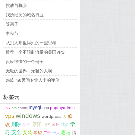
挑战与机会
我所经历的域名行业
等离子
中秋节
从别人那里得到的一些思考
推荐一个不限制流量的美国VPS
反应很快的一个例子
无耻的世界，无耻的人啊
魅族 m8民间专业人士的评价
标签云
mysql
phpmyadmin
php
777
arp
cpanel
windows
vps
修
wordpress
人
博客
改
删除
学
域名
办法
回忆
国外
安全
习
安装
思考
希望
情
广告
强大