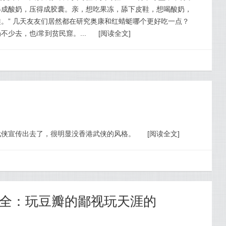
得成酸奶，压得成胶囊。亲，想吃果冻，舔下皮鞋，想喝酸奶，
。” 几天友友们居然都在研究奥康和红蜻蜓哪个更好吃一点？
少去，也i常到贫民窟。...
[
阅读全文
]
武侠宣传出去了，很明显没香港武侠的风格。
[
阅读全文
]
全：玩豆瓣的鄙视玩天涯的