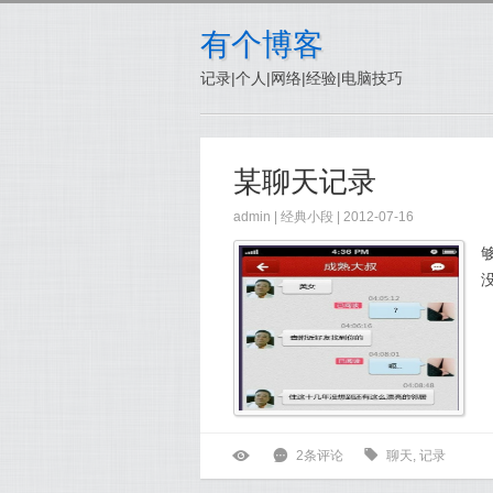
有个博客
记录|个人|网络|经验|电脑技巧
某聊天记录
admin |
经典小段
| 2012-07-16
ė
6
2条评论
0
聊天
,
记录