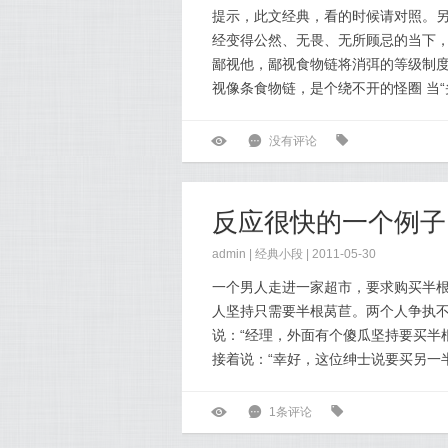
提示，此文经典，看的时候请对照。另
经变得公然、无畏、无所顾忌的当下，
鄙视他，鄙视食物链将消弭的等级制度
视像条食物链，是个绕不开的怪圈 当“
ė
6
没有评论
0
反应很快的一个例子
admin |
经典小段
| 2011-05-30
一个男人走进一家超市，要求购买半
人坚持只需要半根莴苣。两个人争执
说：“经理，外面有个傻瓜坚持要买半
接着说：“幸好，这位绅士说要买另一半。&
ė
6
1条评论
0