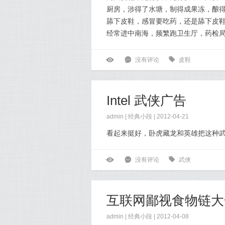
厨房，涉得了水塘，制得成果冻，酿
舔下皮鞋，感冒要吃药，还是舔下皮鞋
经常进中南海，频繁跑卫生厅，药检局不
ė
6
没有评论
0
皮鞋
Intel 武侠广告
admin |
经典小段
| 2012-04-21
看起来挺好，卧虎藏龙和英雄把这种
ė
6
没有评论
0
武侠
互联网鄙视食物链大
admin |
经典小段
| 2012-04-08