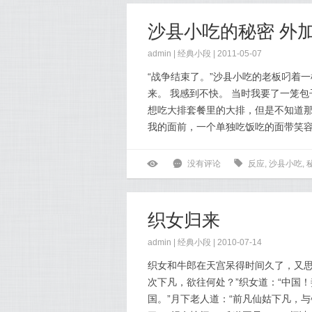
沙县小吃的秘密 外加
admin |
经典小段
| 2011-05-07
“战争结束了。”沙县小吃的老板叼着
来。 我感到不快。 当时我要了一笼
想吃大排套餐里的大排，但是不知道
我的面前，一个单独吃饭吃的面带笑容的
ė
6
没有评论
0
反应
,
沙县小吃
,
织女归来
admin |
经典小段
| 2010-07-14
织女和牛郎在天宫呆得时间久了，又思
次下凡，欲往何处？”织女道：“中国
国。”月下老人道：“前凡仙姑下凡，