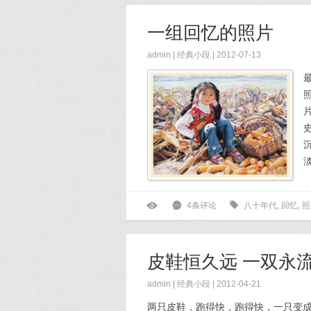
一组回忆的照片
admin |
经典小段
| 2012-07-13
ė
6
4条评论
0
八十年代
,
回忆
,
照
皮鞋恒久远 一双永
admin |
经典小段
| 2012-04-21
两只皮鞋，跑得快，跑得快，一只变成