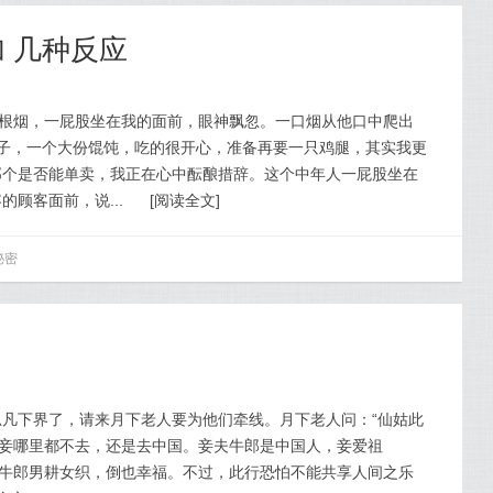
 几种反应
一根烟，一屁股坐在我的面前，眼神飘忽。一口烟从他口中爬出
包子，一个大份馄饨，吃的很开心，准备再要一只鸡腿，其实我更
那个是否能单卖，我正在心中酝酿措辞。这个中年人一屁股坐在
顾客面前，说...
[
阅读全文
]
秘密
凡下界了，请来月下老人要为他们牵线。月下老人问：“仙姑此
！妾哪里都不去，还是去中国。妾夫牛郎是中国人，妾爱祖
与牛郎男耕女织，倒也幸福。不过，此行恐怕不能共享人间之乐