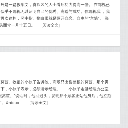
外是一篇教学文，喜欢装的人士看后功力提高一倍。 在鄙视已
似乎不鄙视无以证明自己的优秀、高端与成功。你鄙视我 ，我
再次建构，竖中指、翻白眼就是隔开自恋、自卑的“宫墙”。 鄙
头面常一月十五日...
[
阅读全文
]
根莴苣。收银的小伙子告诉他，商场只出售整根的莴苣。那个男
不下，小伙子表示，必须请示经理。 小伙子走进经理办公室
根莴苣。”说话时，他回过头，发现那个顾客正站他身后，他立刻
rdquo...
[
阅读全文
]