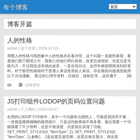
有个博客
博客开篇
人的性格
admin |
这个世界
| 2026-07-19
周围人的性格与我想象中人的性格存在着冲突，这个问题一直困扰着我，看
着他们限于困境之中，我有心劝他们明白真相，改变自身现状，但是总是无
能为力，不过我也没有就此放弃，一直在找办法。这些年根据我阅读到的资
料，对于那些性格相对于普通人来说怪异的人来说，存在着的问题感觉能用
以下办法缓解。 看过的心理学资料，狂躁症，躁郁症等，这些属于...
[
阅
读全文
]
ė
6
没有评论
JS打印组件LODOP的页码位置问题
admin |
个人网站
| 2024-04-27
在用的LODOP 打印组件，其中一个问题有点困扰人，可能是我深究不够，
一直都是模模糊糊的能用就行，只是达到效果就不再多看。最近需要一个功
能我看了不少资料，还是不很清楚，但是现在实现了功能。
SET_PRINT_STYLEA(0, "ItemType", 2); SET_PRINT_STYLEA(0,
"ItemType", 1);参数1、2是设置页眉页脚，设置后每页显示，再设置