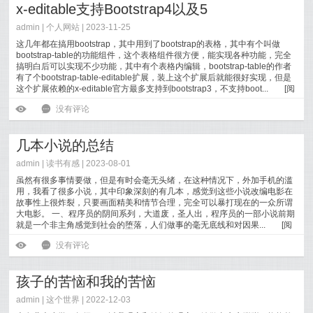
x-editable支持Bootstrap4以及5
admin |
个人网站
| 2023-11-25
这几年都在搞用bootstrap，其中用到了bootstrap的表格，其中有个叫做
bootstrap-table的功能组件，这个表格组件很方便，能实现各种功能，完全
搞明白后可以实现不少功能，其中有个表格内编辑，bootstrap-table的作者
有了个bootstrap-table-editable扩展，装上这个扩展后就能很好实现，但是
这个扩展依赖的x-editable官方最多支持到bootstrap3，不支持boot...
[
阅
读全文
]
ė
6
没有评论
几本小说的总结
admin |
读书有感
| 2023-08-01
虽然有很多事情要做，但是有时会毫无头绪，在这种情况下，外加手机的滥
用，我看了很多小说，其中印象深刻的有几本，感觉到这些小说改编电影在
故事性上很炸裂，只要画面精美和情节合理，完全可以暴打现在的一众所谓
大电影。 一、程序员的阴间系列，大道废，圣人出，程序员的一部小说前期
就是一个非主角感觉到社会的堕落，人们做事的毫无底线和对因果...
[
阅
读全文
]
ė
6
没有评论
孩子的苦恼和我的苦恼
admin |
这个世界
| 2022-12-03