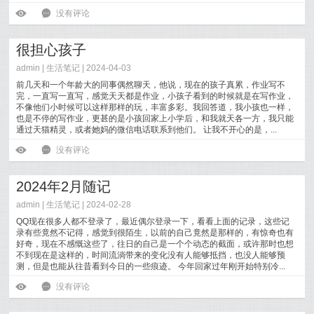
LinkedItem，锁定一个...
[
阅读全文
]
ė
6
没有评论
很担心孩子
admin |
生活笔记
| 2024-04-03
前几天和一个年龄大的同事偶然聊天，他说，现在的孩子真累，作业写不
完，一直写一直写，感觉天天都是作业，小孩子看到的时候就是在写作业，
不像他们小时候可以这样那样的玩，丰富多彩。我回答道，我小孩也一样，
也是不停的写作业，更甚的是小孩回家上小学后，和我就天各一方，我只能
通过天猫精灵，或者她妈的微信电话联系到他们。 让我不开心的是，...
[
阅读全文
]
ė
6
没有评论
2024年2月随记
admin |
生活笔记
| 2024-02-28
QQ现在很多人都不登录了，最近偶尔登录一下，看看上面的记录，这些记
录有些竟然不记得，感觉到很陌生，以前的自己竟然是那样的，有惊奇也有
好奇，现在不感慨这些了，往日的自己是一个个动态的截面，或许那时也想
不到现在是这样的，时间流淌带来的变化没有人能够抵挡，也没人能够预
测，但是也能从往昔看到今日的一些痕迹。 今年回家过年刚开始特别冷...
[
阅读全文
]
ė
6
没有评论