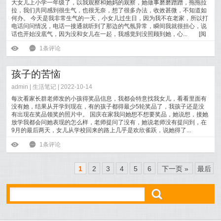
大女儿上小学一年级了，以我观察和她妈的观察，她做事磨磨蹭蹭，拖拖拉
拉，我们共同感到很生气，也很无奈，想了很多办法，收效甚微，不知道如
何办。 今天是我非常生气的一天，小女儿过生日，因为我不在老家，所以打
电话问问情况，电话一接通就听到了那边的气氛异常，瞬间我就很担心，说
话也开始没底气，因为没和女儿在一起，我感觉到没照顾到她，心...
[
阅
读全文
]
ė
6
1条评论
孩子的苦恼
admin |
生活笔记
| 2022-10-14
每次看家长群老师发的小孩得奖品信息，我都会特意找我女儿，看看里面有
没有她，结果从开学到现在，有的孩子都得最少5轮奖品了，我孩子还是没
有出现在奖品领奖的照片中。 国庆在家我问她想不想要奖品，她说想，接她
放学我都会问她表现的怎么样，老师提问了没有，她说老师没有提问到，在
9月的最后两天，女儿从学校回来的路上几乎是欢欣雀跃，说她得了...
[
阅读全文
]
ė
6
1条评论
1
2
3
4
5
6
下一页 »
最后
ő